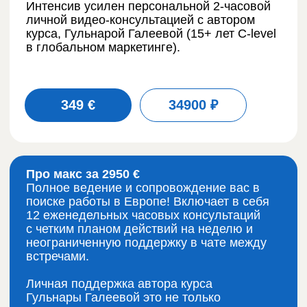
Про макс за 2950 €
Полное ведение и сопровождение вас в
поиске работы в Европе! Включает в себя
12 еженедельных часовых консультаций
с четким планом действий на неделю и
неограниченную поддержку в чате между
встречами.
Личная поддержка автора курса
Гульнары Галеевой это не только
развернутые ответы на ваши вопросы со
ссылками на источники, но и порция
мотивации, ободрения, быстрого анализа
ваших действий и при необходимости,
корректировка курса. Как показывает
успешный опыт Гульнары с десятками
трудоустроенных в Европе клиентов, 3
месяца плотной работы - достаточное
время для того, чтобы настроить поток
качественных собеседований, дальше
все зависит от вас и скорости выведения
вас в команду вашим новым
работодателем.
Вы окупите инвестиции времени и денег
сразу после выхода на позицию.
Обязательная бесплатная 20-минутная