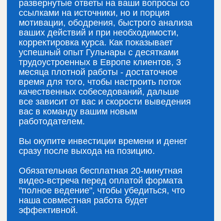
видео-встреча перед оплатой формата
"полное ведение", чтобы убедиться, что
наша совместная работа будет
эффективной.
Запланировать пробную встречу
Полезное о
нейросетях в
нашем
Телеграме
Инстаграме
ТикТоке
Ютубе
instituteneuro7@gmail.com
whatsapp +972536756204