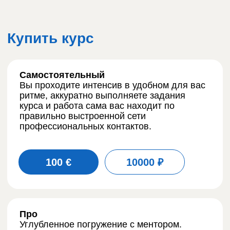
Купить курс
Самостоятельный
Вы проходите интенсив в удобном для вас
ритме, аккуратно выполняете задания
курса и работа сама вас находит по
правильно выстроенной сети
профессиональных контактов.
100 €
10000 ₽
Про
Углубленное погружение с ментором.
Интенсив усилен персональной 2‑часовой
личной видео‑консультацией с автором
курса, Гульнарой Галеевой (15+ лет C‑level
в глобальном маркетинге).
349 €
34900 ₽